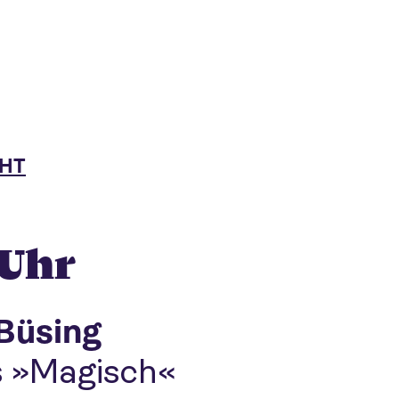
HT
 Uhr
Büsing
us »Magisch«