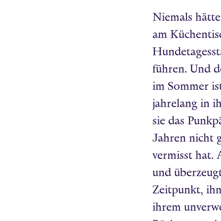
Niemals hätte
am Küchentisc
Hundetagesstä
führen. Und do
im Sommer ist
jahrelang in 
sie das Punkp
Jahren nicht 
vermisst hat. 
und überzeugt
Zeitpunkt, ihm
ihrem unverw