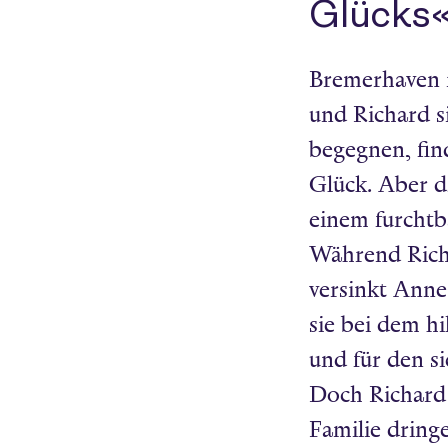
Glücks
Bremerhaven i
und Richard s
begegnen, find
Glück. Aber d
einem furchtb
Während Richa
versinkt Anneg
sie bei dem hi
und für den si
Doch Richard 
Familie dring