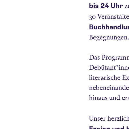
bis 24 Uhr
zu
30 Veranstalt
Buchhandlu
Begegnungen.
Das Programm 
Debütant*inne
literarische 
nebeneinander
hinaus und e
Unser herzlic