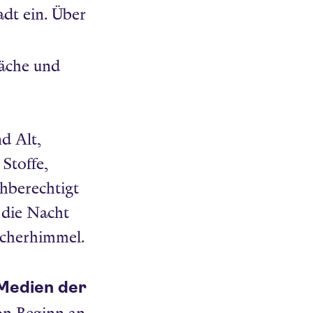
adt ein. Über
räche und
d Alt,
Stoffe,
chberechtigt
 die Nacht
ücherhimmel.
 Medien der