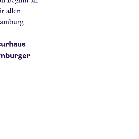
von Beginn an
r allen
 Hamburg
turhaus
mburger