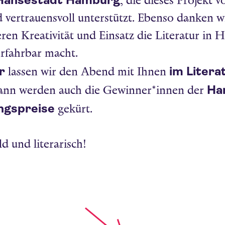
 Hansestadt Hamburg
, die dieses Projekt 
d vertrauensvoll unterstützt. Ebenso danken wi
eren Kreativität und Einsatz die Literatur in
erfahrbar macht.
r
im Litera
lassen wir den Abend mit Ihnen
Ha
Dann werden auch die Gewinner*innen der
ngspreise
gekürt.
ld und literarisch!